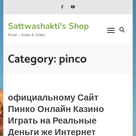
Skip
to
content
Sattwashakti's Shop
(Press
Enter)
Music – Audio & Video
Category:
pinco
официальному Сайт
Пинко Онлайн Казино
Играть на Реальные
Деньги же Интернет