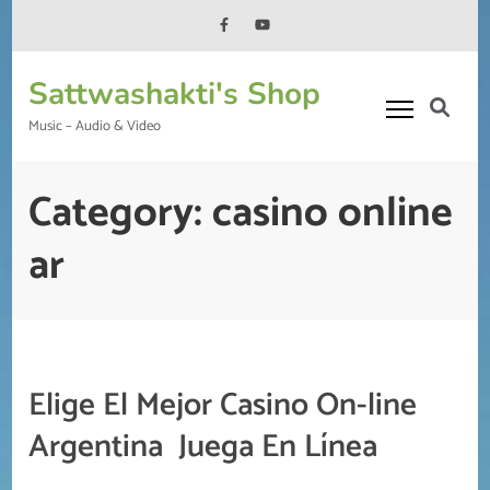
Skip
to
content
Sattwashakti's Shop
(Press
Enter)
Music – Audio & Video
Category:
casino online
ar
Elige El Mejor Casino On-line
Argentina ️ Juega En Línea