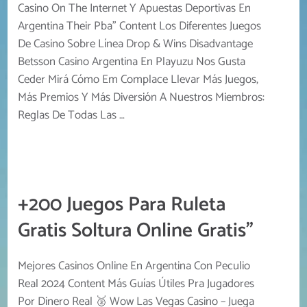
Casino On The Internet Y Apuestas Deportivas En
Argentina Their Pba” Content Los Diferentes Juegos
De Casino Sobre Línea Drop & Wins Disadvantage
Betsson Casino Argentina En Playuzu Nos Gusta
Ceder Mirá Cómo Em Complace Llevar Más Juegos,
Más Premios Y Más Diversión A Nuestros Miembros:
Reglas De Todas Las …
+200 Juegos Para Ruleta
Gratis Soltura Online Gratis”
Mejores Casinos Online En Argentina Con Peculio
Real 2024 Content Más Guías Útiles Pra Jugadores
Por Dinero Real 🥈 Wow Las Vegas Casino – Juega